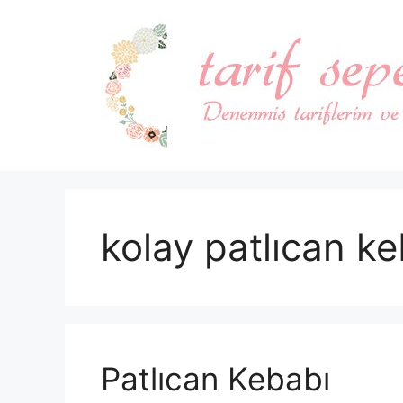
İçeriğe
atla
kolay patlıcan keb
Patlıcan Kebabı