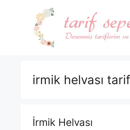
İçeriğe
atla
irmik helvası tarif
İrmik Helvası