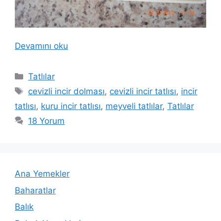
Devamını oku
Kategoriler
Tatlılar
Etiketler
cevizli incir dolması
,
cevizli incir tatlısı
,
incir
tatlısı
,
kuru incir tatlısı
,
meyveli tatlılar
,
Tatlılar
18 Yorum
Ana Yemekler
Baharatlar
Balık