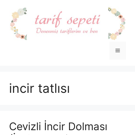
İçeriğe
atla
Menü
incir tatlısı
Cevizli İncir Dolması