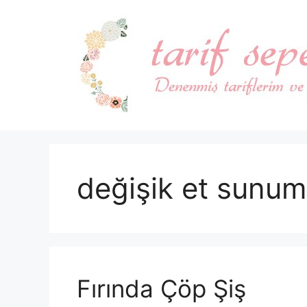
İçeriğe
atla
değişik et sunum
Fırında Çöp Şiş