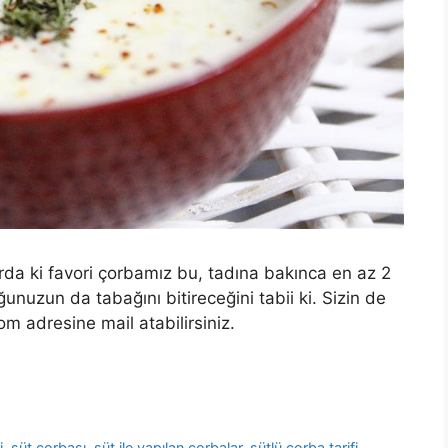
rda ki favori çorbamız bu, tadına bakınca en az 2
unuzun da tabağını bitireceğini tabii ki. Sizin de
com
adresine mail atabilirsiniz.
i
,
süt çorbası
,
süt ile yapılan çorbalar
,
sütlü çorba tarifi