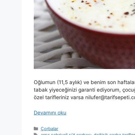
Oğlumun (11,5 aylık) ve benim son haftala
tabak yiyeceğinizi garanti ediyorum, çocuğ
özel tarifleriniz varsa
nilufer@tarifsepeti.
Devamını oku
Kategoriler
Çorbalar
Etiketler
arpa şehriyeli süt çorbası
,
değişik çorba tarifler