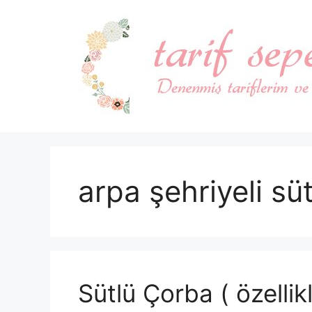
İçeriğe
atla
arpa şehriyeli sü
Sütlü Çorba ( özelli