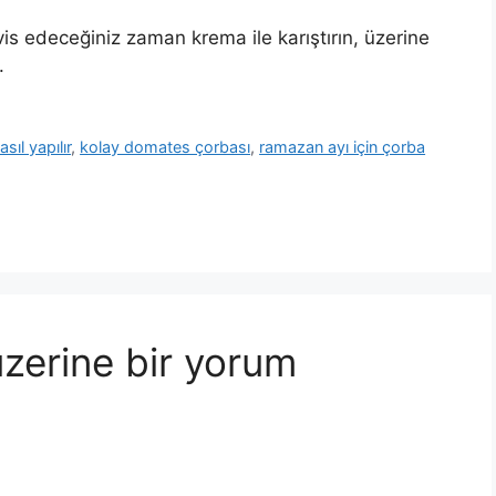
vis edeceğiniz zaman krema ile karıştırın, üzerine
.
ıl yapılır
,
kolay domates çorbası
,
ramazan ayı için çorba
zerine bir yorum