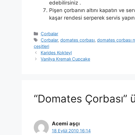
edebilirsiniz .
Pişen çorbanın altını kapatın ve ser
kaşar rendesi serperek servis yapın
Kategoriler
Çorbalar
Etiketler
Çorbalar
,
domates çorbası
,
domates çorbası nas
çeşitleri
Karides Kokteyl
Vanilya Kremalı Cupcake
“Domates Çorbası” ü
Acemi aşçı
18 Eylül 2010 16:14