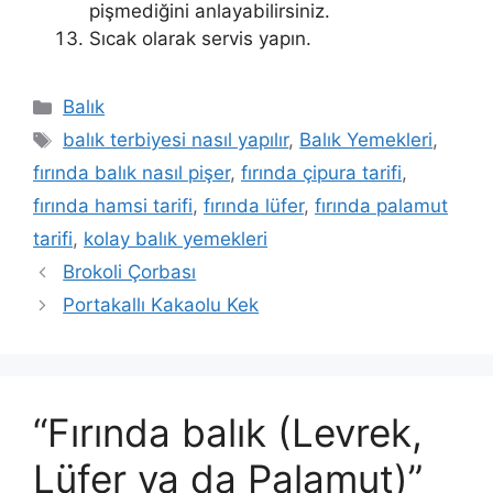
pişmediğini anlayabilirsiniz.
Sıcak olarak servis yapın.
Kategoriler
Balık
Etiketler
balık terbiyesi nasıl yapılır
,
Balık Yemekleri
,
fırında balık nasıl pişer
,
fırında çipura tarifi
,
fırında hamsi tarifi
,
fırında lüfer
,
fırında palamut
tarifi
,
kolay balık yemekleri
Brokoli Çorbası
Portakallı Kakaolu Kek
“Fırında balık (Levrek,
Lüfer ya da Palamut)”