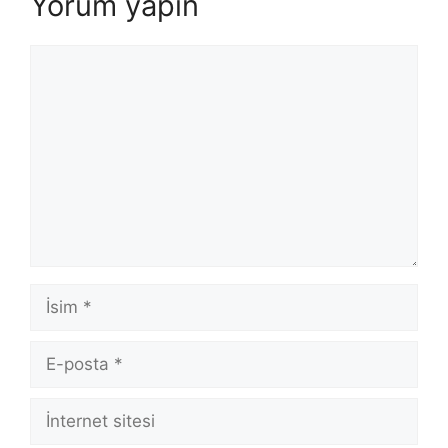
Yorum yapın
Yorum
İsim
E-
posta
İnternet
sitesi