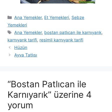
Kategoriler
Ana Yemekler
,
Et Yemekleri
,
Sebze
Yemekleri
Etiketler
Ana Yemekler
,
bostan patlıcan ile karnıyarık
,
karnıyarık tarifi
,
resimli karnıyarık tarifi
Hüzün
Ayva Tatlısı
“Bostan Patlıcan ile
Karnıyarık” üzerine 4
yorum