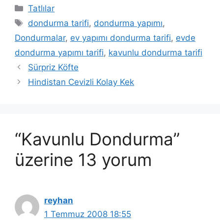
Kategoriler
Tatlılar
Etiketler
dondurma tarifi
,
dondurma yapımı
,
Dondurmalar
,
ev yapımı dondurma tarifi
,
evde
dondurma yapımı tarifi
,
kavunlu dondurma tarifi
Sürpriz Köfte
Hindistan Cevizli Kolay Kek
“Kavunlu Dondurma”
üzerine 13 yorum
reyhan
1 Temmuz 2008 18:55