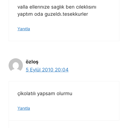
valla ellerınıze saglık ben cıleklısını
yaptım oda guzeldı.tesekkurler
Yanıtla
özloş
5 Eylül 2010 20:04
çikolatılı yapsam olurmu
Yanıtla