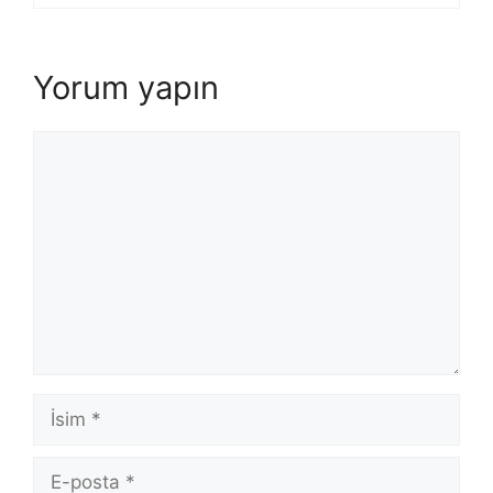
Yorum yapın
Yorum
İsim
E-