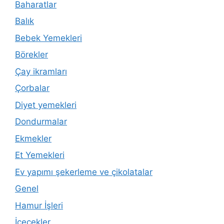
Baharatlar
Balık
Bebek Yemekleri
Börekler
Çay ikramları
Çorbalar
Diyet yemekleri
Dondurmalar
Ekmekler
Et Yemekleri
Ev yapımı şekerleme ve çikolatalar
Genel
Hamur İşleri
İçecekler