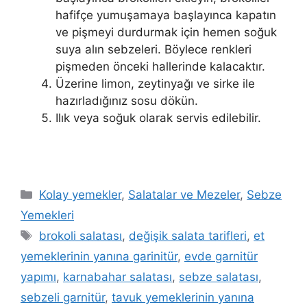
hafifçe yumuşamaya başlayınca kapatın
ve pişmeyi durdurmak için hemen soğuk
suya alın sebzeleri. Böylece renkleri
pişmeden önceki hallerinde kalacaktır.
Üzerine limon, zeytinyağı ve sirke ile
hazırladığınız sosu dökün.
Ilık veya soğuk olarak servis edilebilir.
Kategoriler
Kolay yemekler
,
Salatalar ve Mezeler
,
Sebze
Yemekleri
Etiketler
brokoli salatası
,
değişik salata tarifleri
,
et
yemeklerinin yanına garinitür
,
evde garnitür
yapımı
,
karnabahar salatası
,
sebze salatası
,
sebzeli garnitür
,
tavuk yemeklerinin yanına