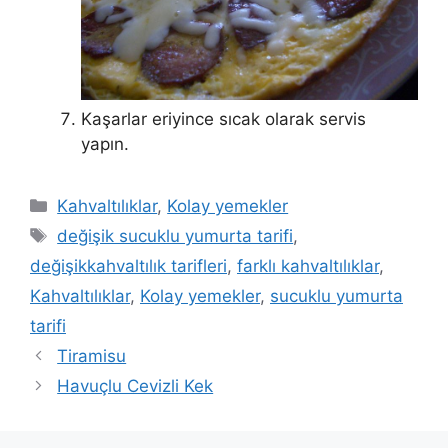
Kaşarlar eriyince sıcak olarak servis
yapın.
Kategoriler
Kahvaltılıklar
,
Kolay yemekler
Etiketler
değişik sucuklu yumurta tarifi
,
değişikkahvaltılık tarifleri
,
farklı kahvaltılıklar
,
Kahvaltılıklar
,
Kolay yemekler
,
sucuklu yumurta
tarifi
Tiramisu
Havuçlu Cevizli Kek