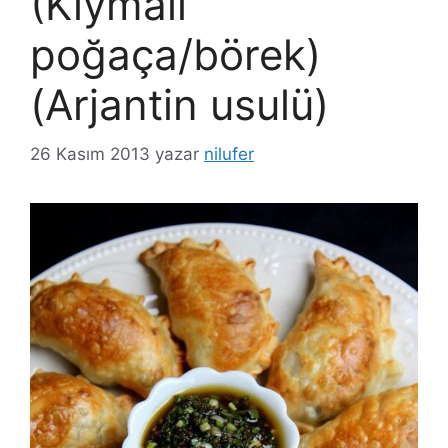
(Kıymalı
poğaça/börek)
(Arjantin usulü)
26 Kasım 2013
yazar
nilufer