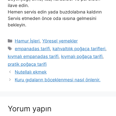
ilave edin.
Hemen servis edin yada buzdolabına kaldırın
Servis etmeden önce oda ısısına gelmesini
bekleyin.
Kategoriler
Hamur İşleri
,
Yöresel yemekler
Etiketler
empanadas tarifi
,
kahvaltılık poğaça tarifleri
,
kıymalı empanadas tarifi
,
kıymalı poğaça tarifi
,
pratik poğaça tarifi
Nutellalı ekmek
Kuru gıdaların böceklenmesi nasıl önlenir.
Yorum yapın