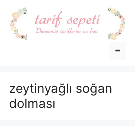
İçeriğe
atla
Menü
zeytinyağlı soğan
dolması