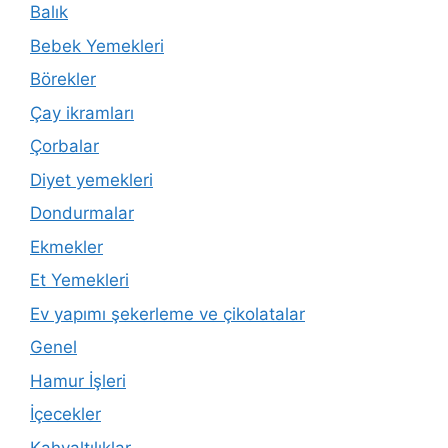
Balık
Bebek Yemekleri
Börekler
Çay ikramları
Çorbalar
Diyet yemekleri
Dondurmalar
Ekmekler
Et Yemekleri
Ev yapımı şekerleme ve çikolatalar
Genel
Hamur İşleri
İçecekler
Kahvaltılıklar