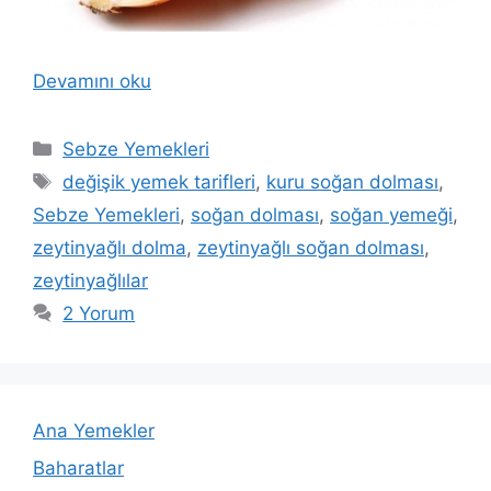
Devamını oku
Kategoriler
Sebze Yemekleri
Etiketler
değişik yemek tarifleri
,
kuru soğan dolması
,
Sebze Yemekleri
,
soğan dolması
,
soğan yemeği
,
zeytinyağlı dolma
,
zeytinyağlı soğan dolması
,
zeytinyağlılar
2 Yorum
Ana Yemekler
Baharatlar