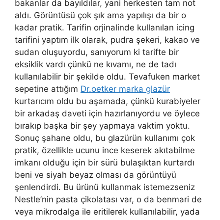
bakanlar da bayıldılar, yani herkesten tam not
aldı. Görüntüsü çok şık ama yapılışı da bir o
kadar pratik. Tarifin orjinalinde kullanılan icing
tarifini yaptım ilk olarak, pudra şekeri, kakao ve
sudan oluşuyordu, sanıyorum ki tarifte bir
eksiklik vardı çünkü ne kıvamı, ne de tadı
kullanılabilir bir şekilde oldu. Tevafuken market
sepetine attığım
Dr.oetker marka glazür
kurtarıcım oldu bu aşamada, çünkü kurabiyeler
bir arkadaş daveti için hazırlanıyordu ve öylece
bırakıp başka bir şey yapmaya vaktim yoktu.
Sonuç şahane oldu, bu glazürün kullanımı çok
pratik, özellikle ucunu ince keserek akıtabilme
imkanı olduğu için bir sürü bulaşıktan kurtardı
beni ve siyah beyaz olması da görüntüyü
şenlendirdi. Bu ürünü kullanmak istemezseniz
Nestle’nin pasta çikolatası var, o da benmari de
veya mikrodalga ile eritilerek kullanılabilir, yada