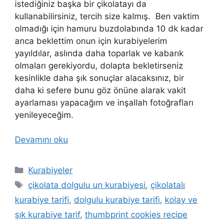
istediğiniz başka bir çikolatayı da
kullanabilirsiniz, tercih size kalmış. Ben vaktim
olmadığı için hamuru buzdolabında 10 dk kadar
anca beklettim onun için kurabiyelerim
yayıldılar, aslında daha toparlak ve kabarık
olmaları gerekiyordu, dolapta bekletirseniz
kesinlikle daha şık sonuçlar alacaksınız, bir
daha ki sefere bunu göz önüne alarak vakit
ayarlaması yapacağım ve inşallah fotoğrafları
yenileyeceğim.
Devamını oku
Kategoriler
Kurabiyeler
Etiketler
çikolata dolgulu un kurabiyesi
,
çikolatalı
kurabiye tarifi
,
dolgulu kurabiye tarifi
,
kolay ve
şık kurabiye tarif
,
thumbprint cookies recipe