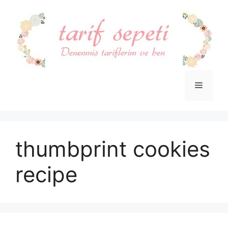
İçeriğe
atla
Menü
thumbprint cookies
recipe