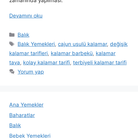
zamanında yapılması.
Devamını oku
Kategoriler
Balık
Etiketler
Balık Yemekleri
,
cajun usulü kalamar
,
değişik
kalamar tarifleri
,
kalamar barbekü
,
kalamar
tava
,
kolay kalamar tarifi
,
terbiyeli kalamar tarifi
Yorum yap
Ana Yemekler
Baharatlar
Balık
Bebek Yemekleri