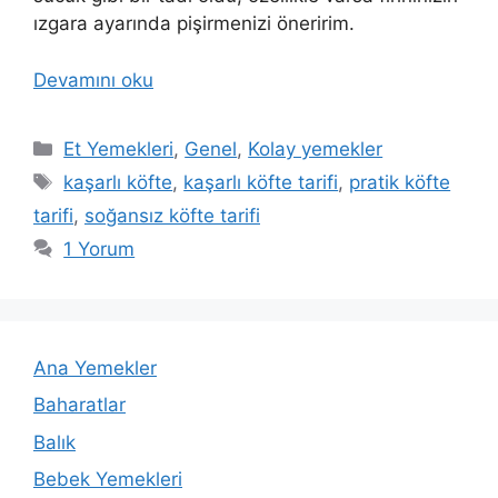
ızgara ayarında pişirmenizi öneririm.
Devamını oku
Kategoriler
Et Yemekleri
,
Genel
,
Kolay yemekler
Etiketler
kaşarlı köfte
,
kaşarlı köfte tarifi
,
pratik köfte
tarifi
,
soğansız köfte tarifi
1 Yorum
Ana Yemekler
Baharatlar
Balık
Bebek Yemekleri