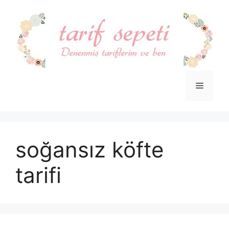
İçeriğe
atla
Menü
soğansız köfte
tarifi