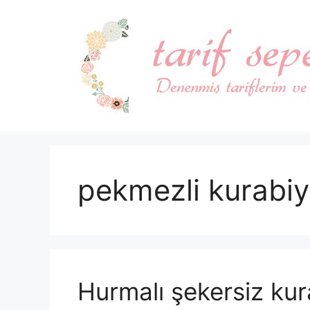
İçeriğe
atla
pekmezli kurabiye
Hurmalı şekersiz kur