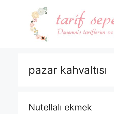
İçeriğe
atla
pazar kahvaltısı
Nutellalı ekmek