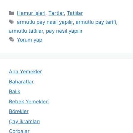
Kategoriler
Hamur İşleri
,
Tartlar
,
Tatlılar
Etiketler
armutlu pay nasıl yapılır
,
armutlu pay tarifi
,
armutlu tatlılar
,
pay nasıl yapılır
Yorum yap
Ana Yemekler
Baharatlar
Balık
Bebek Yemekleri
Börekler
Çay ikramları
Çorbalar