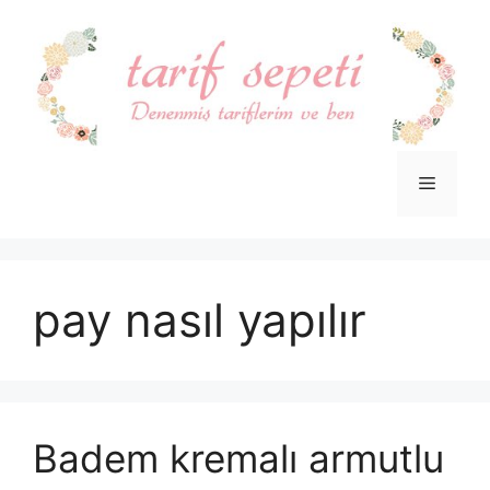
İçeriğe
atla
Menü
pay nasıl yapılır
Badem kremalı armutlu