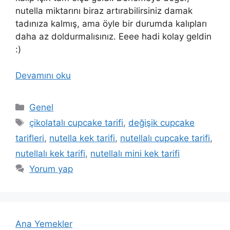
nutella miktarını biraz artırabilirsiniz damak
tadınıza kalmış, ama öyle bir durumda kalıpları
daha az doldurmalısınız. Eeee hadi kolay geldin
:)
Devamını oku
Kategoriler
Genel
Etiketler
çikolatalı cupcake tarifi
,
değişik cupcake
tarifleri
,
nutella kek tarifi
,
nutellalı cupcake tarifi
,
nutellalı kek tarifi
,
nutellalı mini kek tarifi
Yorum yap
Ana Yemekler