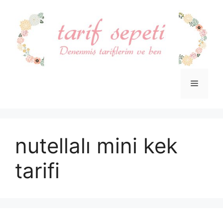
İçeriğe
atla
Menü
nutellalı mini kek
tarifi