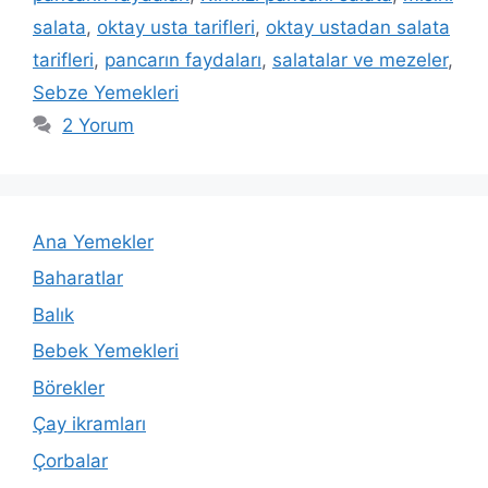
salata
,
oktay usta tarifleri
,
oktay ustadan salata
tarifleri
,
pancarın faydaları
,
salatalar ve mezeler
,
Sebze Yemekleri
2 Yorum
Ana Yemekler
Baharatlar
Balık
Bebek Yemekleri
Börekler
Çay ikramları
Çorbalar