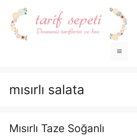
İçeriğe
atla
Menü
mısırlı salata
Mısırlı Taze Soğanlı