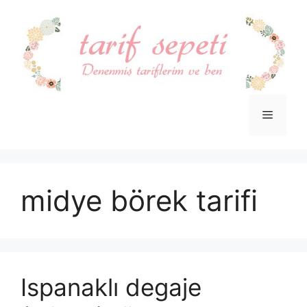
İçeriğe
atla
Menü
midye börek tarifi
Ispanaklı degaje