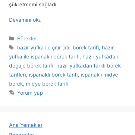
şükretmemi sağladı…
Devamını oku
Kategoriler
Börekler
Etiketler
hazır yufka ile çıtır çıtır börek tarifi
,
hazır
yufka ile ıspanaklı börek tarifi
,
hazır yufkadan
degaje börek tarifi
,
hazır yufkadan farklı börek
tarifleri
,
ıspanaklı börek tarifi
,
ıspanaklı midye
börek
,
midye börek tarifi
Yorum yap
Ana Yemekler