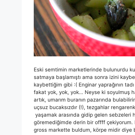
Eski semtimin marketlerinde bulunurdu kuş
satmaya başlamıştı ama sonra izini kaybetti
kaybettiğim gibi :( Enginar yaprağının ta
fakat yok, yok, yok… Neyse ki soyulmuş ha
artık, umarım buranın pazarında bulabilir
uçsuz bucaksızdır (!), tezgahlar rengarenk
yaşamak arasında gidip gelen sebzeleri h
göremediğimde derin bir offff çekiyorum.
gross markette buldum, körpe midir diye 