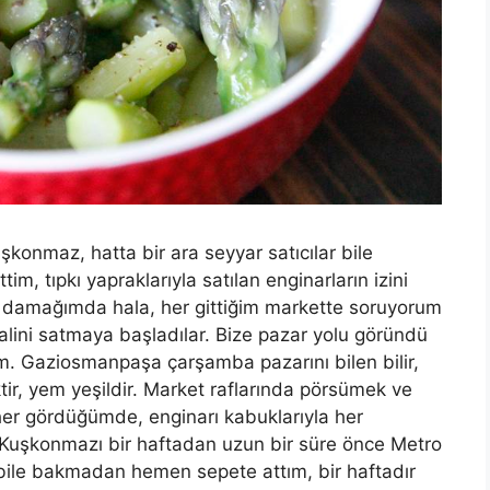
konmaz, hatta bir ara seyyar satıcılar bile
m, tıpkı yapraklarıyla satılan enginarların izini
dı damağımda hala, her gittiğim markette soruyorum
lini satmaya başladılar. Bize pazar yolu göründü
im. Gaziosmanpaşa çarşamba pazarını bilen bilir,
tir, yem yeşildir. Market raflarında pörsümek ve
er gördüğümde, enginarı kabuklarıyla her
 Kuşkonmazı bir haftadan uzun bir süre önce Metro
bile bakmadan hemen sepete attım, bir haftadır