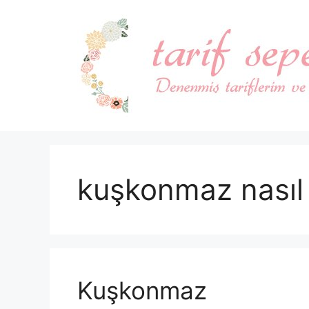
İçeriğe
atla
kuşkonmaz nasıl 
Kuşkonmaz