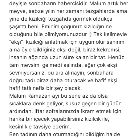
deyişle sonbaharın habercisidir. Malum artık her
meyve, sebze yılın her zamanı tezgahlarda ama
yine de kızılcığı tezgahda görmek oldukça
şaşırttı beni. Eminim çoğunuz kızılcığın ne
olduğunu bile bilmiyorsunuzdur :) Tek kelimeyle
“ekşi” kızılcığı anlatmak için uygun olur sanırım
ama öyle bildiğiniz ekşi değil, biraz kekremsi,
insanın ağzında uzun süre kalan bir tat. Henüz
tam mevsimi gelmedi aslında, eğer çok ekşi
sevmiyorsanız, bu ara almayın, sonbahara
doğru tadı biraz daha oturacak ve hafif ekşi,
hafif tatlı nefis bir şey olacak.
Malum Ramazan ayı bu sene az da olsa
sıcaklara denk geliyor, susuz geçen bir günün
ardından, iftar sofralarınızda ikram etmek için
harika bir içecek yapabilirsiniz kızılcık ile,
kesinlikle tavsiye ederim.
Ben tadının daha oturmadığını bildiğim halde