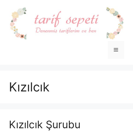
İçeriğe
atla
Menü
Kızılcık
Kızılcık Şurubu