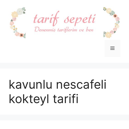
İçeriğe
atla
Menü
kavunlu nescafeli
kokteyl tarifi