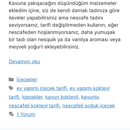
Kavuna yakışacağını düşündüğüm malzemeler
ekledim içine, siz de kendi damak tadınıza göre
ilaveler yapabilirsiniz ama nescafe tadını
seviyorsanız, tarifi değiştirmeden kullanın, eğer
nescafeden hoşlanmıyorsanız, daha yumuşak
bir tadı olan nesquik ya da vanilya aroması veya
meyveli yoğurt ekleyebilirsiniz.
Devamını oku
Kategoriler
İçecekler
Etiketler
ev yapımı içecek tarifi
,
ev yapımı kokteyl
tarifi
,
İçecekler
,
kavun kokteyli
,
kavunlu
nescafeli kokteyl tarifi
,
nescafeli soğuk içecek
1 Yorum