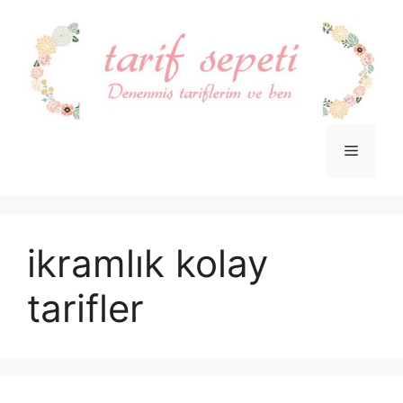
İçeriğe
atla
Menü
ikramlık kolay
tarifler