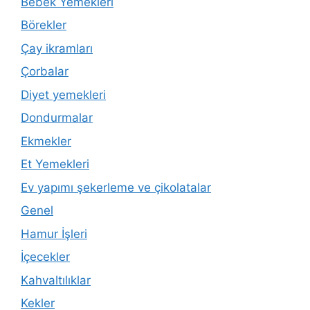
Bebek Yemekleri
Börekler
Çay ikramları
Çorbalar
Diyet yemekleri
Dondurmalar
Ekmekler
Et Yemekleri
Ev yapımı şekerleme ve çikolatalar
Genel
Hamur İşleri
İçecekler
Kahvaltılıklar
Kekler