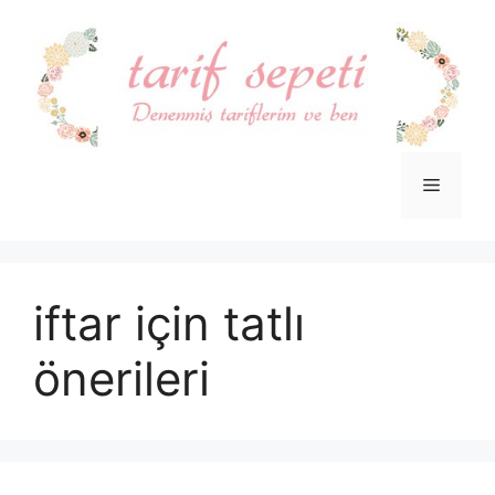
İçeriğe
atla
Menü
iftar için tatlı
önerileri