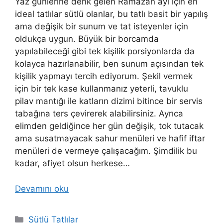
Yaz günlerine denk gelen Ramazan ayı için en
ideal tatlılar sütlü olanlar, bu tatlı basit bir yapılış
ama değişik bir sunum ve tat isteyenler için
oldukça uygun. Büyük bir borcamda
yapılabileceği gibi tek kişilik porsiyonlarda da
kolayca hazırlanabilir, ben sunum açısından tek
kişilik yapmayı tercih ediyorum. Şekil vermek
için bir tek kase kullanmanız yeterli, tavuklu
pilav mantığı ile katların dizimi bitince bir servis
tabağına ters çevirerek alabilirsiniz. Ayrıca
elimden geldiğince her gün değişik, tok tutacak
ama susatmayacak sahur menüleri ve hafif iftar
menüleri de vermeye çalışacağım. Şimdilik bu
kadar, afiyet olsun herkese…
Devamını oku
Kategoriler
Sütlü Tatlılar