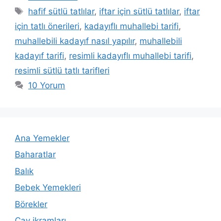
Etiketler
hafif sütlü tatlılar
,
iftar için sütlü tatlılar
,
iftar
için tatlı önerileri
,
kadayıflı muhallebi tarifi
,
muhallebili kadayıf nasıl yapılır
,
muhallebili
kadayıf tarifi
,
resimli kadayıflı muhallebi tarifi
,
resimli sütlü tatlı tarifleri
10 Yorum
Ana Yemekler
Baharatlar
Balık
Bebek Yemekleri
Börekler
Çay ikramları