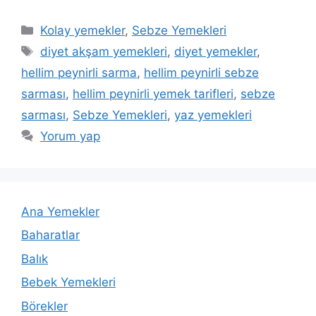
Kategoriler
Kolay yemekler
,
Sebze Yemekleri
Etiketler
diyet akşam yemekleri
,
diyet yemekler
,
hellim peynirli sarma
,
hellim peynirli sebze
sarması
,
hellim peynirli yemek tarifleri
,
sebze
sarması
,
Sebze Yemekleri
,
yaz yemekleri
Yorum yap
Ana Yemekler
Baharatlar
Balık
Bebek Yemekleri
Börekler