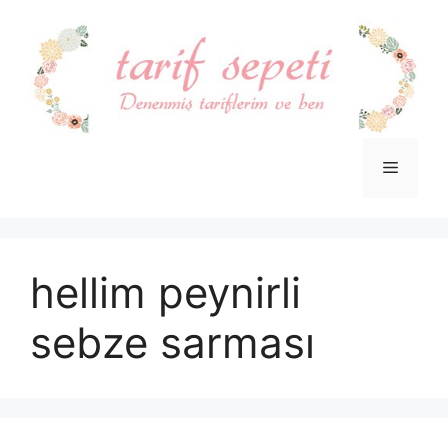
İçeriğe
atla
Menü
hellim peynirli
sebze sarması