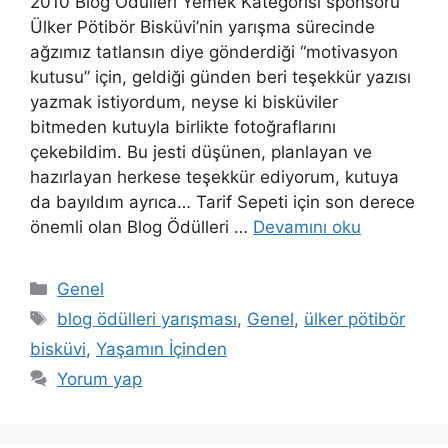
2010 Blog Ödülleri Yemek Kategorisi sponsoru
Ülker Pötibör Bisküvi’nin yarışma sürecinde
ağzımız tatlansın diye gönderdiği “motivasyon
kutusu” için, geldiği günden beri teşekkür yazısı
yazmak istiyordum, neyse ki bisküviler
bitmeden kutuyla birlikte fotoğraflarını
çekebildim. Bu jesti düşünen, planlayan ve
hazırlayan herkese teşekkür ediyorum, kutuya
da bayıldım ayrıca… Tarif Sepeti için son derece
önemli olan Blog Ödülleri …
Devamını oku
Kategoriler
Genel
Etiketler
blog ödülleri yarışması
,
Genel
,
ülker pötibör
bisküvi
,
Yaşamın İçinden
Yorum yap