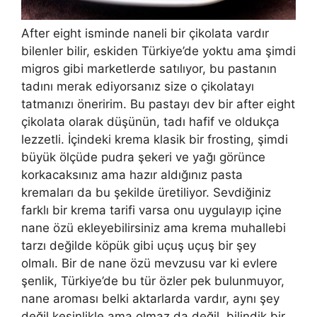
After eight isminde naneli bir çikolata vardır
bilenler bilir, eskiden Türkiye’de yoktu ama şimdi
migros gibi marketlerde satılıyor, bu pastanın
tadını merak ediyorsanız size o çikolatayı
tatmanızı öneririm. Bu pastayı dev bir after eight
çikolata olarak düşünün, tadı hafif ve oldukça
lezzetli. İçindeki krema klasik bir frosting, şimdi
büyük ölçüde pudra şekeri ve yağı görünce
korkacaksınız ama hazır aldığınız pasta
kremaları da bu şekilde üretiliyor. Sevdiğiniz
farklı bir krema tarifi varsa onu uygulayıp içine
nane özü ekleyebilirsiniz ama krema muhallebi
tarzı değilde köpük gibi uçuş uçuş bir şey
olmalı. Bir de nane özü mevzusu var ki evlere
şenlik, Türkiye’de bu tür özler pek bulunmuyor,
nane aroması belki aktarlarda vardır, aynı şey
değil kesinlikle ama olmaz da değil, bilindik bir