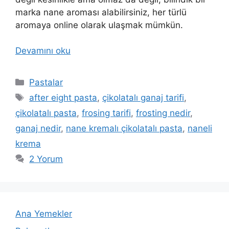
marka nane aroması alabilirsiniz, her türlü
aromaya online olarak ulaşmak mümkün.
Devamını oku
Kategoriler
Pastalar
Etiketler
after eight pasta
,
çikolatalı ganaj tarifi
,
çikolatalı pasta
,
frosing tarifi
,
frosting nedir
,
ganaj nedir
,
nane kremalı çikolatalı pasta
,
naneli
krema
2 Yorum
Ana Yemekler