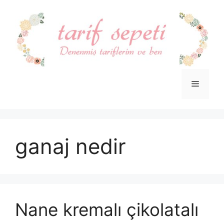
İçeriğe
atla
Menü
ganaj nedir
Nane kremalı çikolatalı