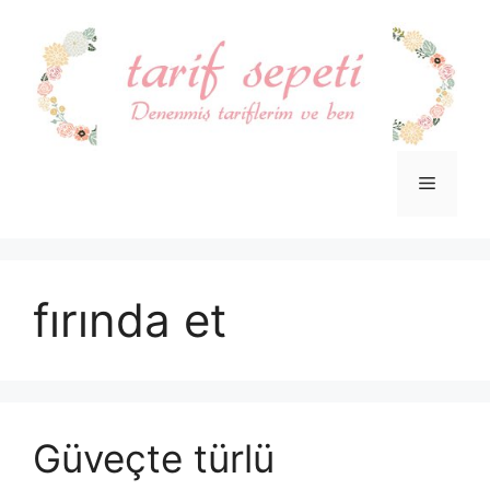
İçeriğe
atla
Menü
fırında et
Güveçte türlü