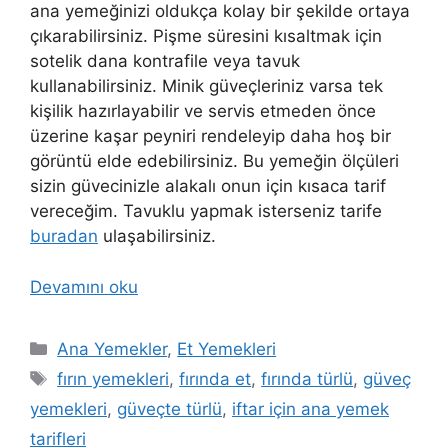
ana yemeğinizi oldukça kolay bir şekilde ortaya
çıkarabilirsiniz. Pişme süresini kısaltmak için
sotelik dana kontrafile veya tavuk
kullanabilirsiniz. Minik güveçleriniz varsa tek
kişilik hazırlayabilir ve servis etmeden önce
üzerine kaşar peyniri rendeleyip daha hoş bir
görüntü elde edebilirsiniz. Bu yemeğin ölçüleri
sizin güvecinizle alakalı onun için kısaca tarif
vereceğim. Tavuklu yapmak isterseniz tarife
buradan
ulaşabilirsiniz.
Devamını oku
Kategoriler
Ana Yemekler
,
Et Yemekleri
Etiketler
fırın yemekleri
,
fırında et
,
fırında türlü
,
güveç
yemekleri
,
güveçte türlü
,
iftar için ana yemek
tarifleri