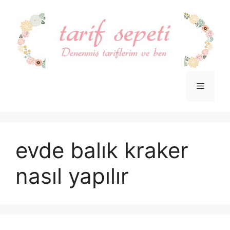
İçeriğe
atla
Menü
evde balık kraker
nasıl yapılır