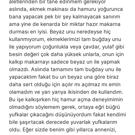
aletlerinden bir tane edinmem gerekiyor
aslında, ekmek makinası da hamuru yoğurunca
bana yapacak pek bir şey kalmayacak sanırım
ama yine de kenarda bir miktar hazır makarna
durması en iyisi. Beyaz unu neredeyse hiç
kullanmıyorum, ekmeklerimizi tam buğday unu
ile yapıyorum çoğunlukla veya çavdar, yulaf gibi
besin değeri çok daha yüksek unlarla, onun için
kalkıp makarnayı sadece beyaz un ile yapmak
olmazdı. Aslında tamamını tam buğday unu ile
yapacaktım fakat bu un beyaz una göre biraz
daha sert olduğu için açılır mı açılmaz mı emin
olamadım ve yarı yarıya ikisinden de kullandım.
Bu işe kalkışırken hiç hamur açma deneyimimin
olmadığını söylemem gerek, ortaya eğri büğrü
yufkalar çıkacağını düşünüyordum fakat kendimi
bile şaşırtacak derecede yuvarlak yufkalarım
oldu. Eğer sizde benim gibi yıllarca annenizi,