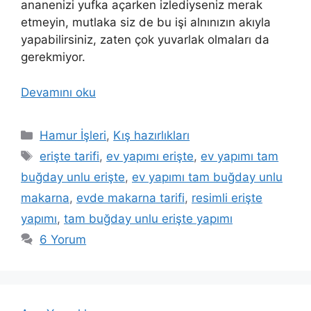
ananenizi yufka açarken izlediyseniz merak
etmeyin, mutlaka siz de bu işi alnınızın akıyla
yapabilirsiniz, zaten çok yuvarlak olmaları da
gerekmiyor.
Devamını oku
Kategoriler
Hamur İşleri
,
Kış hazırlıkları
Etiketler
erişte tarifi
,
ev yapımı erişte
,
ev yapımı tam
buğday unlu erişte
,
ev yapımı tam buğday unlu
makarna
,
evde makarna tarifi
,
resimli erişte
yapımı
,
tam buğday unlu erişte yapımı
6 Yorum