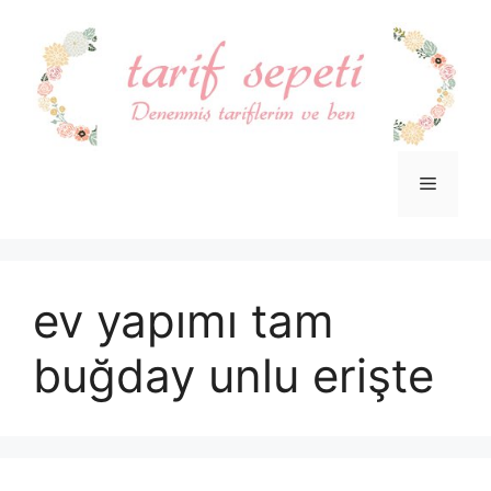
İçeriğe
atla
Menü
ev yapımı tam
buğday unlu erişte