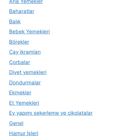
Ana Yemekler
Baharatlar
Balık
Bebek Yemekleri
Börekler
Çay ikramları
Çorbalar
Diyet yemekleri
Dondurmalar
Ekmekler
Et Yemekleri
Ev yapımı şekerleme ve çikolatalar
Genel
Hamur İşleri