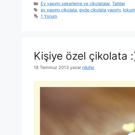
Kategoriler
Ev yapımı şekerleme ve çikolatalar
,
Tatlılar
Etiketler
ev yapımı çikolata
,
evde çikolata yapımı
,
lokum
1 Yorum
Kişiye özel çikolata :
18 Temmuz 2013
yazar
nilufer