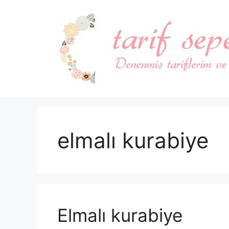
İçeriğe
atla
elmalı kurabiye
Elmalı kurabiye