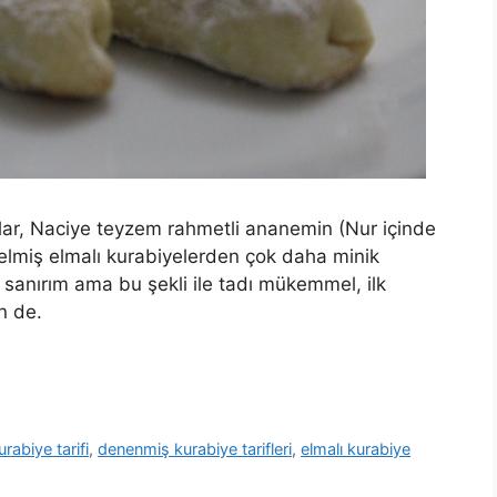
nlar, Naciye teyzem rahmetli ananemin (Nur içinde
lagelmiş elmalı kurabiyelerden çok daha minik
a sanırım ama bu şekli ile tadı mükemmel, ilk
n de.
rabiye tarifi
,
denenmiş kurabiye tarifleri
,
elmalı kurabiye