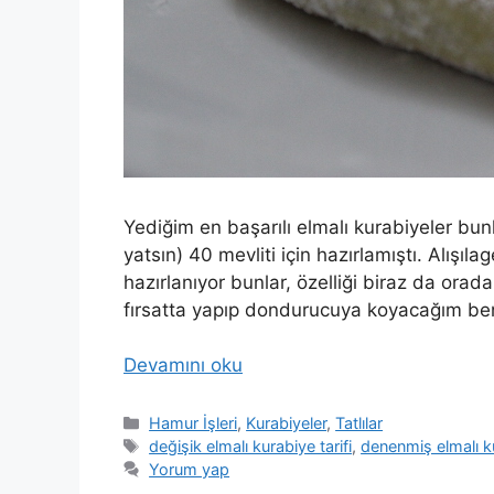
Yediğim en başarılı elmalı kurabiyeler bu
yatsın) 40 mevliti için hazırlamıştı. Alışı
hazırlanıyor bunlar, özelliği biraz da orad
fırsatta yapıp dondurucuya koyacağım be
Devamını oku
Kategoriler
Hamur İşleri
,
Kurabiyeler
,
Tatlılar
Etiketler
değişik elmalı kurabiye tarifi
,
denenmiş elmalı ku
Yorum yap