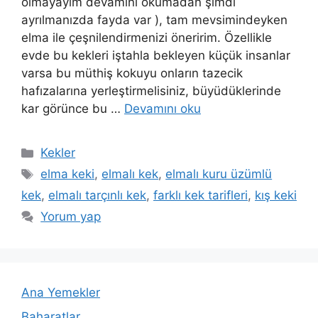
olmayayım devamını okumadan şimdi
ayrılmanızda fayda var ), tam mevsimindeyken
elma ile çeşnilendirmenizi öneririm. Özellikle
evde bu kekleri iştahla bekleyen küçük insanlar
varsa bu müthiş kokuyu onların tazecik
hafızalarına yerleştirmelisiniz, büyüdüklerinde
kar görünce bu …
Devamını oku
Kategoriler
Kekler
Etiketler
elma keki
,
elmalı kek
,
elmalı kuru üzümlü
kek
,
elmalı tarçınlı kek
,
farklı kek tarifleri
,
kış keki
Yorum yap
Ana Yemekler
Baharatlar