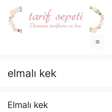
İçeriğe
atla
Menü
elmalı kek
Elmalı kek