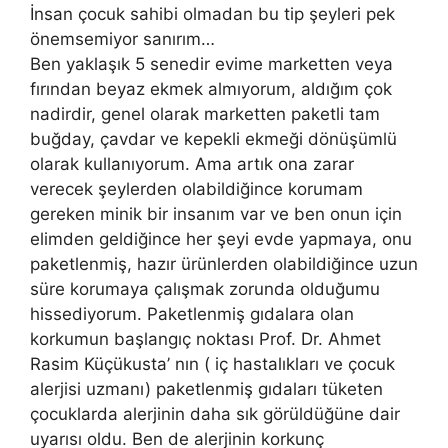
İnsan çocuk sahibi olmadan bu tip şeyleri pek
önemsemiyor sanırım…
Ben yaklaşık 5 senedir evime marketten veya
fırından beyaz ekmek almıyorum, aldığım çok
nadirdir, genel olarak marketten paketli tam
buğday, çavdar ve kepekli ekmeği dönüşümlü
olarak kullanıyorum. Ama artık ona zarar
verecek şeylerden olabildiğince korumam
gereken minik bir insanım var ve ben onun için
elimden geldiğince her şeyi evde yapmaya, onu
paketlenmiş, hazır ürünlerden olabildiğince uzun
süre korumaya çalışmak zorunda olduğumu
hissediyorum. Paketlenmiş gıdalara olan
korkumun başlangıç noktası Prof. Dr. Ahmet
Rasim Küçükusta’ nın ( iç hastalıkları ve çocuk
alerjisi uzmanı) paketlenmiş gıdaları tüketen
çocuklarda alerjinin daha sık görüldüğüne dair
uyarısı oldu. Ben de alerjinin korkunç