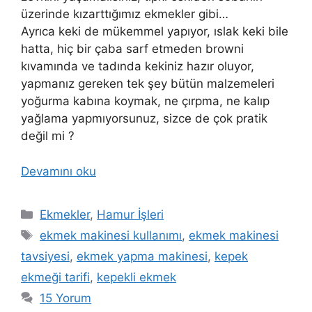
üzerinde kızarttığımız ekmekler gibi…
Ayrıca keki de mükemmel yapıyor, ıslak keki bile
hatta, hiç bir çaba sarf etmeden browni
kıvamında ve tadında kekiniz hazır oluyor,
yapmanız gereken tek şey bütün malzemeleri
yoğurma kabına koymak, ne çırpma, ne kalıp
yağlama yapmıyorsunuz, sizce de çok pratik
değil mi ?
Devamını oku
Kategoriler
Ekmekler
,
Hamur İşleri
Etiketler
ekmek makinesi kullanımı
,
ekmek makinesi
tavsiyesi
,
ekmek yapma makinesi
,
kepek
ekmeği tarifi
,
kepekli ekmek
15 Yorum