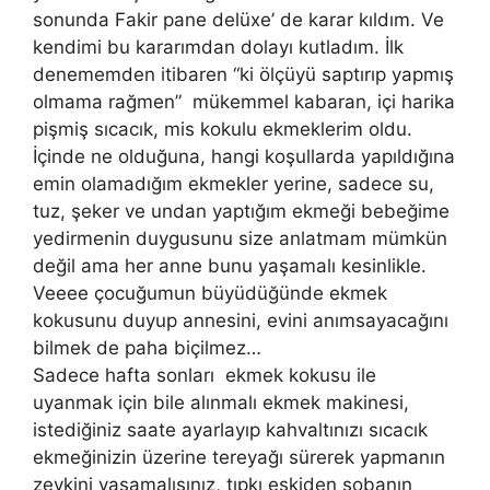
sonunda Fakir pane delüxe’ de karar kıldım. Ve
kendimi bu kararımdan dolayı kutladım. İlk
denememden itibaren “ki ölçüyü saptırıp yapmış
olmama rağmen” mükemmel kabaran, içi harika
pişmiş sıcacık, mis kokulu ekmeklerim oldu.
İçinde ne olduğuna, hangi koşullarda yapıldığına
emin olamadığım ekmekler yerine, sadece su,
tuz, şeker ve undan yaptığım ekmeği bebeğime
yedirmenin duygusunu size anlatmam mümkün
değil ama her anne bunu yaşamalı kesinlikle.
Veeee çocuğumun büyüdüğünde ekmek
kokusunu duyup annesini, evini anımsayacağını
bilmek de paha biçilmez…
Sadece hafta sonları ekmek kokusu ile
uyanmak için bile alınmalı ekmek makinesi,
istediğiniz saate ayarlayıp kahvaltınızı sıcacık
ekmeğinizin üzerine tereyağı sürerek yapmanın
zevkini yaşamalısınız, tıpkı eskiden sobanın