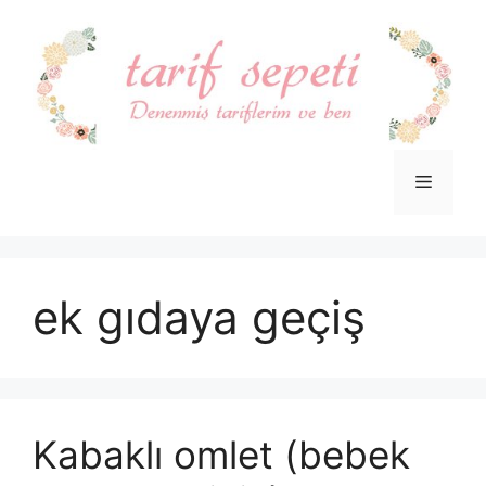
İçeriğe
atla
Menü
ek gıdaya geçiş
Kabaklı omlet (bebek