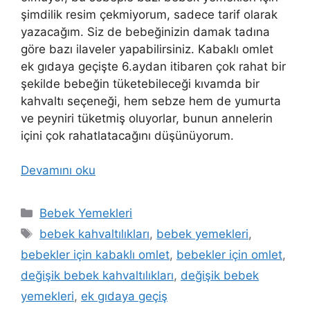
şimdilik resim çekmiyorum, sadece tarif olarak
yazacağım. Siz de bebeğinizin damak tadına
göre bazı ilaveler yapabilirsiniz. Kabaklı omlet
ek gıdaya geçişte 6.aydan itibaren çok rahat bir
şekilde bebeğin tüketebileceği kıvamda bir
kahvaltı seçeneği, hem sebze hem de yumurta
ve peyniri tüketmiş oluyorlar, bunun annelerin
içini çok rahatlatacağını düşünüyorum.
Devamını oku
Kategoriler
Bebek Yemekleri
Etiketler
bebek kahvaltılıkları
,
bebek yemekleri
,
bebekler için kabaklı omlet
,
bebekler için omlet
,
değişik bebek kahvaltılıkları
,
değişik bebek
yemekleri
,
ek gıdaya geçiş