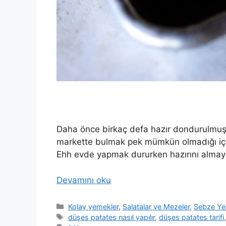
Daha önce birkaç defa hazır dondurulmuş
markette bulmak pek mümkün olmadığı için
Ehh evde yapmak dururken hazırını almay
Devamını oku
Kategoriler
Kolay yemekler
,
Salatalar ve Mezeler
,
Sebze Ye
Etiketler
düşes patates nasıl yapılır
,
düşes patates tarifi