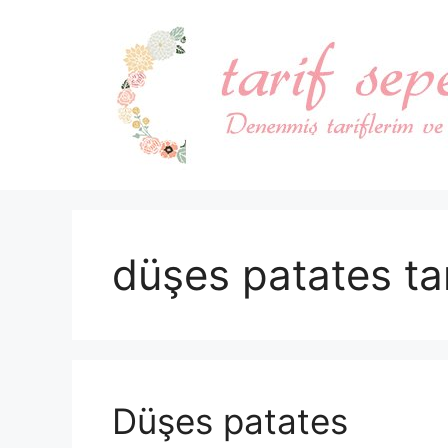
İçeriğe
atla
düşes patates tar
Düşes patates