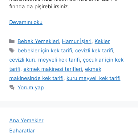
fırında da pişirebilirsiniz.
Devamını oku
Kategoriler
Bebek Yemekleri
,
Hamur İşleri
,
Kekler
Etiketler
bebekler için kek tarifi
,
cevizli kek tarifi
,
cevizli kuru meyveli kek tarifi
,
çocuklar için kek
tarifi
,
ekmek makinesi tarifleri
,
ekmek
makinesinde kek tarifi
,
kuru meyveli kek tarifi
Yorum yap
Ana Yemekler
Baharatlar