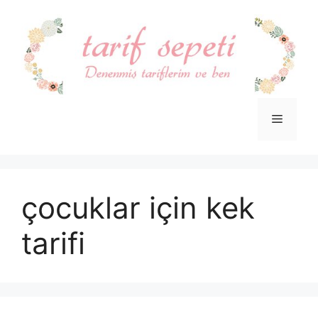
İçeriğe
atla
Menü
çocuklar için kek
tarifi