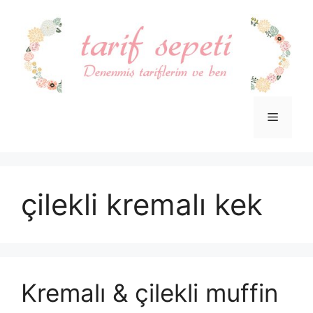
İçeriğe
atla
Menü
çilekli kremalı kek
Kremalı & çilekli muffin