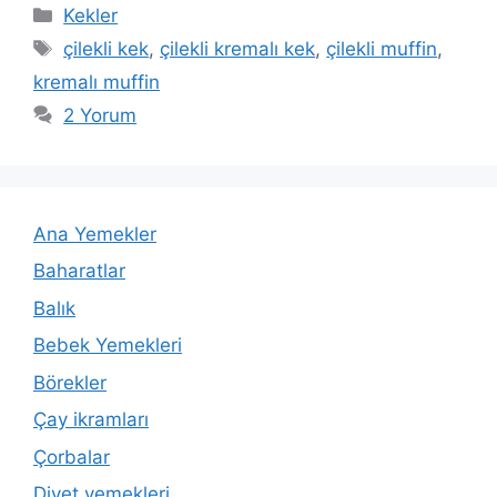
Kategoriler
Kekler
Etiketler
çilekli kek
,
çilekli kremalı kek
,
çilekli muffin
,
kremalı muffin
2 Yorum
Ana Yemekler
Baharatlar
Balık
Bebek Yemekleri
Börekler
Çay ikramları
Çorbalar
Diyet yemekleri