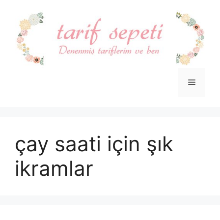
İçeriğe
atla
Menü
çay saati için şık
ikramlar