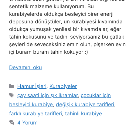
sentetik malzeme kullanıyorum. Bu
kurabiyelerde oldukça besleyici birer enerji
deposuna dönüştüler, un kurabiyesi kıvamında
oldukça yumuşak yenilesi bir kıvamdalar, eğer
tahin kokusunu ve tadını seviyorsanız bu çatlak
şeyleri de seveceksiniz emin olun, pişerken evin
içi buram buram tahin kokuyor :)
Devamını oku
Kategoriler
Hamur İşleri
,
Kurabiyeler
Etiketler
çay saati için şık ikramlar
,
çocuklar için
besleyici kurabiye
,
değişik kurabiye tarifleri
,
farklı kurabiye tarifleri
,
tahinli kurabiye
4 Yorum