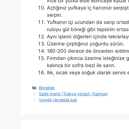
ince bir yufka elde edinceye kadar
Açtığınız yufkaya iç harcınızı serpiş
serpin.
Yufkanın içi ucundan da sarıp ortada
ruloyu gül böreği gibi tepsinin ortas
Aynı işlemi diğerleri içinde tekrarlayı
Üzerine çırptığınız yoğurdu sürün.
180-200 derece de önceden ısıtılmış 
Fırından çıkınca üzerine isteğinize 
kalınca bir sofra bezi ile sarın.
Ilık, sıcak veya soğuk olarak servis e
Kategoriler
Börekler
Sade mantı (Trakya yöresi) (Samsa)
Vişneli çikolatalı kek