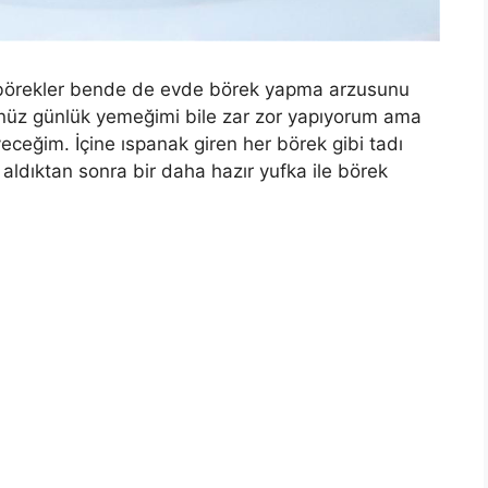
s börekler bende de evde börek yapma arzusunu
enüz günlük yemeğimi bile zar zor yapıyorum ama
eyeceğim. İçine ıspanak giren her börek gibi tadı
dı aldıktan sonra bir daha hazır yufka ile börek